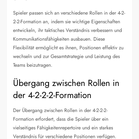
Spieler passen sich an verschiedene Rollen in der 4-2-
2-2-Formation an, indem sie wichtige Eigenschaften
entwickeln, ihr taktisches Verständnis verbessern und
Kommunikationsfähigkeiten ausbauen. Diese
Flexibilität ermöglicht es ihnen, Positionen effektiv zu
wechseln und zur Gesamtstrategie und Leistung des
Teams beizutragen.
Übergang zwischen Rollen in
der 4-2-2-2-Formation
Der Übergang zwischen Rollen in der 4-2-2-2-
Formation erfordert, dass die Spieler über ein
vielseitiges Fähigkeitenrepertoire und ein starkes
Verständnis für verschiedene Positionen verfügen.