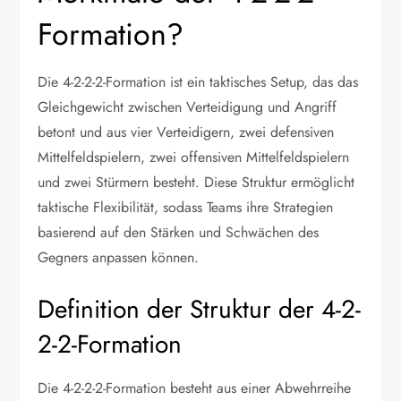
Formation?
Die 4-2-2-2-Formation ist ein taktisches Setup, das das
Gleichgewicht zwischen Verteidigung und Angriff
betont und aus vier Verteidigern, zwei defensiven
Mittelfeldspielern, zwei offensiven Mittelfeldspielern
und zwei Stürmern besteht. Diese Struktur ermöglicht
taktische Flexibilität, sodass Teams ihre Strategien
basierend auf den Stärken und Schwächen des
Gegners anpassen können.
Definition der Struktur der 4-2-
2-2-Formation
Die 4-2-2-2-Formation besteht aus einer Abwehrreihe