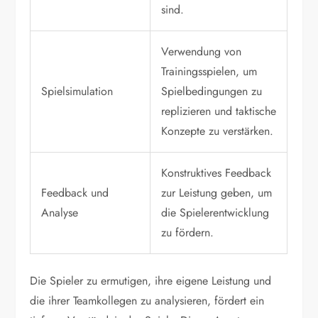
sind.
Verwendung von
Trainingsspielen, um
Spielsimulation
Spielbedingungen zu
replizieren und taktische
Konzepte zu verstärken.
Konstruktives Feedback
Feedback und
zur Leistung geben, um
Analyse
die Spielerentwicklung
zu fördern.
Die Spieler zu ermutigen, ihre eigene Leistung und
die ihrer Teamkollegen zu analysieren, fördert ein