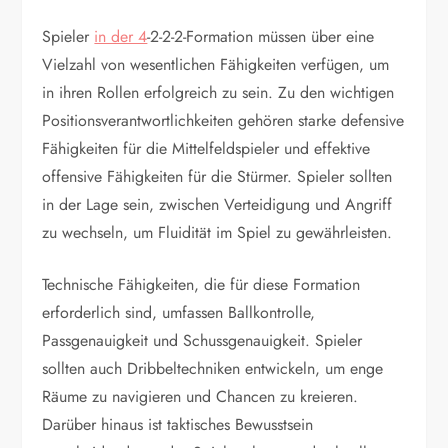
Spieler
in der 4
-2-2-2-Formation müssen über eine
Vielzahl von wesentlichen Fähigkeiten verfügen, um
in ihren Rollen erfolgreich zu sein. Zu den wichtigen
Positionsverantwortlichkeiten gehören starke defensive
Fähigkeiten für die Mittelfeldspieler und effektive
offensive Fähigkeiten für die Stürmer. Spieler sollten
in der Lage sein, zwischen Verteidigung und Angriff
zu wechseln, um Fluidität im Spiel zu gewährleisten.
Technische Fähigkeiten, die für diese Formation
erforderlich sind, umfassen Ballkontrolle,
Passgenauigkeit und Schussgenauigkeit. Spieler
sollten auch Dribbeltechniken entwickeln, um enge
Räume zu navigieren und Chancen zu kreieren.
Darüber hinaus ist taktisches Bewusstsein