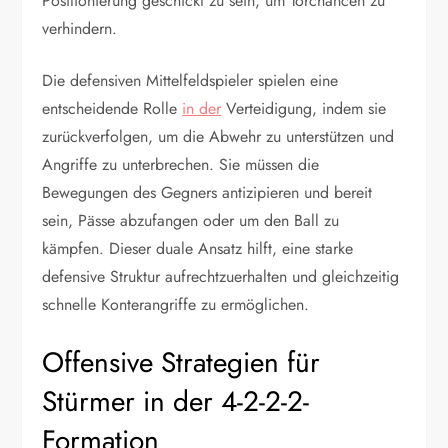
Positionierung geschickt zu sein, um Torchancen zu
verhindern.
Die defensiven Mittelfeldspieler spielen eine
entscheidende Rolle
in der
Verteidigung, indem sie
zurückverfolgen, um die Abwehr zu unterstützen und
Angriffe zu unterbrechen. Sie müssen die
Bewegungen des Gegners antizipieren und bereit
sein, Pässe abzufangen oder um den Ball zu
kämpfen. Dieser duale Ansatz hilft, eine starke
defensive Struktur aufrechtzuerhalten und gleichzeitig
schnelle Konterangriffe zu ermöglichen.
Offensive Strategien für
Stürmer in der 4-2-2-2-
Formation