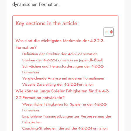
dynamischen Formation.
Key sections in the article:
Was sind die wichtigsten Merkmale der 4-2-2-2-
Formation?
Definition der Struktur der 4-2-2-2-Formation
Stärken der 4-2-2-2-Formation im Jugendfußball
Schwächen und Herausforderungen der 4-2-2-2-
Formation
Vergleichende Analyse mit anderen Formationen
Visuelle Darstellung der 4-2-2-2-Formation
Wie können junge Spieler Fähigkeiten für die 4-2-
2-2-Formation entwickeln?
Wesentliche Fähigkeiten für Spieler in der 4-2-2-2-
Formation
Empfohlene Trainingsübungen zur Verbesserung der
Fähigkeiten
Coaching-Strategien, die auf die 4-2-2-2-Formation