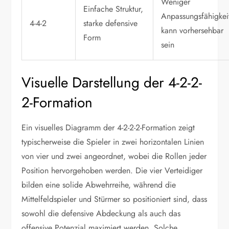
Weniger
Einfache Struktur,
Anpassungsfähigkei
4-4-2
starke defensive
kann vorhersehbar
Form
sein
Visuelle Darstellung der 4-2-2-
2-Formation
Ein visuelles Diagramm der 4-2-2-2-Formation zeigt
typischerweise die Spieler in zwei horizontalen Linien
von vier und zwei angeordnet, wobei die Rollen jeder
Position hervorgehoben werden. Die vier Verteidiger
bilden eine solide Abwehrreihe, während die
Mittelfeldspieler und Stürmer so positioniert sind, dass
sowohl die defensive Abdeckung als auch das
offensive Potenzial maximiert werden. Solche