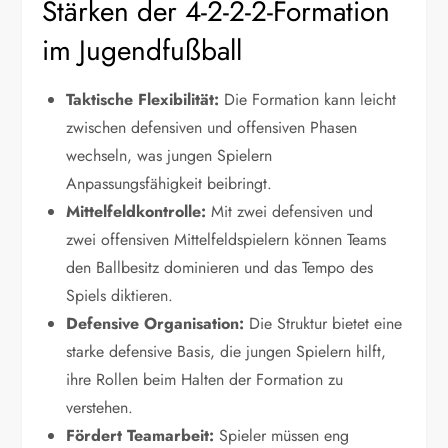
Stärken der 4-2-2-2-Formation
im Jugendfußball
Taktische Flexibilität:
Die Formation kann leicht
zwischen defensiven und offensiven Phasen
wechseln, was jungen Spielern
Anpassungsfähigkeit beibringt.
Mittelfeldkontrolle:
Mit zwei defensiven und
zwei offensiven Mittelfeldspielern können Teams
den Ballbesitz dominieren und das Tempo des
Spiels diktieren.
Defensive Organisation:
Die Struktur bietet eine
starke defensive Basis, die jungen Spielern hilft,
ihre Rollen beim Halten der Formation zu
verstehen.
Fördert Teamarbeit:
Spieler müssen eng