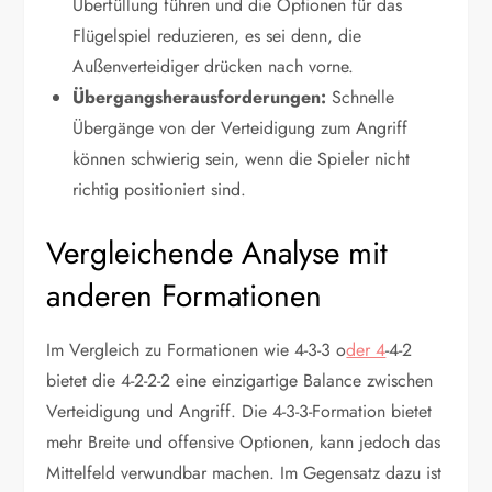
Überfüllung führen und die Optionen für das
Flügelspiel reduzieren, es sei denn, die
Außenverteidiger drücken nach vorne.
Übergangsherausforderungen:
Schnelle
Übergänge von der Verteidigung zum Angriff
können schwierig sein, wenn die Spieler nicht
richtig positioniert sind.
Vergleichende Analyse mit
anderen Formationen
Im Vergleich zu Formationen wie 4-3-3 o
der 4
-4-2
bietet die 4-2-2-2 eine einzigartige Balance zwischen
Verteidigung und Angriff. Die 4-3-3-Formation bietet
mehr Breite und offensive Optionen, kann jedoch das
Mittelfeld verwundbar machen. Im Gegensatz dazu ist