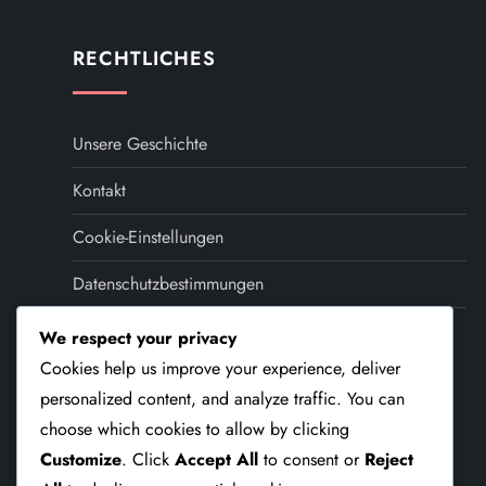
s
t
RECHTLICHES
s
Unsere Geschichte
p
Kontakt
a
Cookie-Einstellungen
g
Datenschutzbestimmungen
i
Nutzungsbedingungen
We respect your privacy
n
Cookies help us improve your experience, deliver
SPRACHE
personalized content, and analyze traffic. You can
a
choose which cookies to allow by clicking
t
Customize
. Click
Accept All
to consent or
Reject