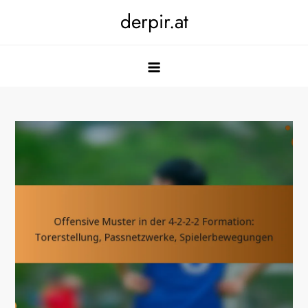
Skip
derpir.at
to
content