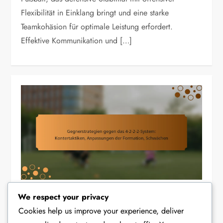
Flexibilität in Einklang bringt und eine starke
Teamkohäsion für optimale Leistung erfordert.
Effektive Kommunikation und […]
We respect your privacy
TAKTISCHE ANALYSE DER 4-2-2-2 FORMATION
Cookies help us improve your experience, deliver
Gegnerstrategien gegen das 4-2-2-