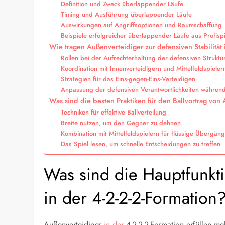
Definition und Zweck überlappender Läufe
Timing und Ausführung überlappender Läufe
Auswirkungen auf Angriffsoptionen und Raumschaffung
Beispiele erfolgreicher überlappender Läufe aus Profisp
Wie tragen Außenverteidiger zur defensiven Stabilität 
Rollen bei der Aufrechterhaltung der defensiven Struktu
Koordination mit Innenverteidigern und Mittelfeldspieler
Strategien für das Eins-gegen-Eins-Verteidigen
Anpassung der defensiven Verantwortlichkeiten währe
Was sind die besten Praktiken für den Ballvortrag von
Techniken für effektive Ballverteilung
Breite nutzen, um den Gegner zu dehnen
Kombination mit Mittelfeldspielern für flüssige Übergän
Das Spiel lesen, um schnelle Entscheidungen zu treffen
Was sind die Hauptfunkt
in der 4-2-2-2-Formation
Außenverteidiger
in der
4-2-2-2-Formation erfüllen meh