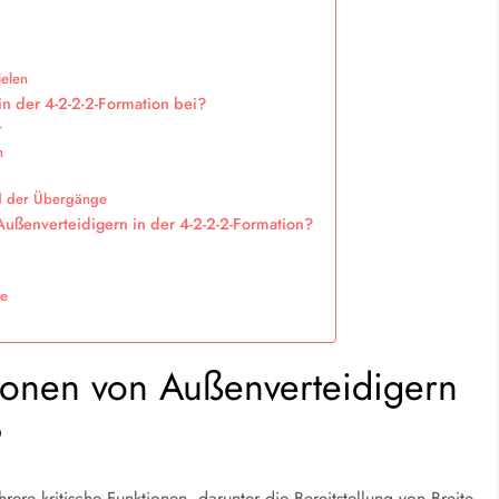
ielen
in der 4-2-2-2-Formation bei?
r
n
nd der Übergänge
 Außenverteidigern in der 4-2-2-2-Formation?
ge
ionen von Außenverteidigern
?
rere kritische Funktionen, darunter die Bereitstellung von Breite