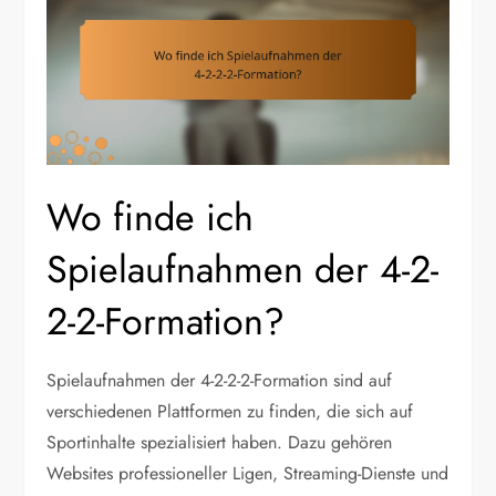
Wo finde ich
Spielaufnahmen der 4-2-
2-2-Formation?
Spielaufnahmen der 4-2-2-2-Formation sind auf
verschiedenen Plattformen zu finden, die sich auf
Sportinhalte spezialisiert haben. Dazu gehören
Websites professioneller Ligen, Streaming-Dienste und