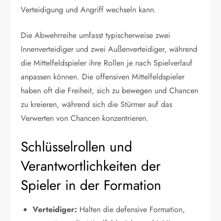
Verteidigung und Angriff wechseln kann.
Die Abwehrreihe umfasst typischerweise zwei
Innenverteidiger und zwei Außenverteidiger, während
die Mittelfeldspieler ihre Rollen je nach Spielverlauf
anpassen können. Die offensiven Mittelfeldspieler
haben oft die Freiheit, sich zu bewegen und Chancen
zu kreieren, während sich die Stürmer auf das
Verwerten von Chancen konzentrieren.
Schlüsselrollen und
Verantwortlichkeiten der
Spieler in der Formation
Verteidiger:
Halten die defensive Formation,