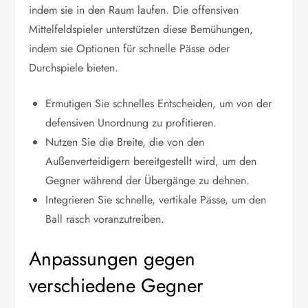
indem sie in den Raum laufen. Die offensiven
Mittelfeldspieler unterstützen diese Bemühungen,
indem sie Optionen für schnelle Pässe oder
Durchspiele bieten.
Ermutigen Sie schnelles Entscheiden, um von der
defensiven Unordnung zu profitieren.
Nutzen Sie die Breite, die von den
Außenverteidigern bereitgestellt wird, um den
Gegner während der Übergänge zu dehnen.
Integrieren Sie schnelle, vertikale Pässe, um den
Ball rasch voranzutreiben.
Anpassungen gegen
verschiedene Gegner