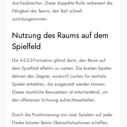
durchzubrechen. Diese doppelte Rolle verbessert die
Fähigkeit des Teams, den Ball schnell
zurückzugewinnen.
Nutzung des Raums auf dem
Spielfeld
Die 4-2-2-2-Formation glänzt darin, den Raum auf
dem Spielfeld effektiv zu nutzen. Die breiten Spieler
dehnen den Gegner, wodurch Lücken für zentrale
Spieler entstehen, die ausgenutzt werden können.
Dieses räumliche Bewusstsein ist entscheidend, um
den offensiven Schwung aufrechtzuerhalten.
Durch die Positionierung von zwei Spielern auf jeder
Flanke können Teams Überzahlsituationen schaffen,