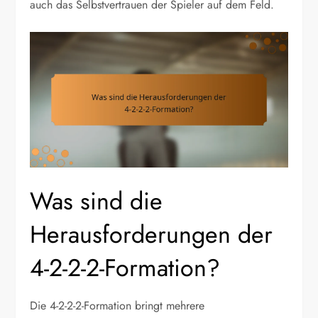
auch das Selbstvertrauen der Spieler auf dem Feld.
Was sind die
Herausforderungen der
4-2-2-2-Formation?
Die 4-2-2-2-Formation bringt mehrere