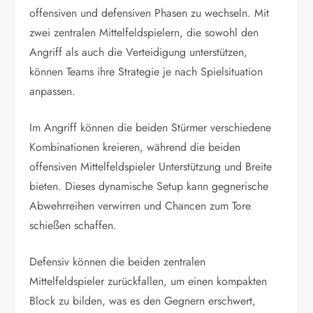
offensiven und defensiven Phasen zu wechseln. Mit
zwei zentralen Mittelfeldspielern, die sowohl den
Angriff als auch die Verteidigung unterstützen,
können Teams ihre Strategie je nach Spielsituation
anpassen.
Im Angriff können die beiden Stürmer verschiedene
Kombinationen kreieren, während die beiden
offensiven Mittelfeldspieler Unterstützung und Breite
bieten. Dieses dynamische Setup kann gegnerische
Abwehrreihen verwirren und Chancen zum Tore
schießen schaffen.
Defensiv können die beiden zentralen
Mittelfeldspieler zurückfallen, um einen kompakten
Block zu bilden, was es den Gegnern erschwert,