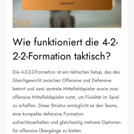
Wie funktioniert die 4-2-
2-2-Formation taktisch?
Die 4-2-2-2-Formation ist ein taktisches Setup, das das
Gleichgewicht zwischen Offensive und Defensive
betont und zwei zentrale Mittelfeldspieler sowie zwei
offensive Mittelfeldspieler nutzt, um Fluidität im Spiel
zu schaffen. Diese Struktur ermöglicht es den Teams,
eine kompakte defensive Formation
aufrechtzuerhalten und gleichzeitig mehrere Optionen
für offensive Übergänge zu bieten.