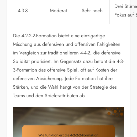
Drei Stürm
4-3-3
Moderat
Sehr hoch
Fokus auf B
Die 4-2-2-2-Formation bietet eine einzigartige
Mischung aus defensiven und offensiven Fähigkeiten
im Vergleich zur traditionelleren 4-4-2, die defensive
Solidität priorisiert. Im Gegensatz dazu betont die 4-3-
3-Formation das offensive Spiel, oft auf Kosten der
defensiven Absicherung. Jede Formation hat ihre
Stärken, und die Wahl hängt von der Strategie des
Teams und den Spielerattributen ab.