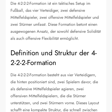
Die 4-2-2-2-Formation ist ein taktisches Setup im
Fußball, das vier Verteidiger, zwei defensive
Mittelfeldspieler, zwei offensive Mittelfeldspieler und
zwei Stürmer umfasst. Diese Formation betont einen
ausgewogenen Ansatz, der sowohl defensive Solidität
als auch offensive Flexibilität ermöglicht.
Definition und Struktur der 4-
2-2-2-Formation
Die 4-2-2-2-Formation besteht aus vier Verteidigern,
die hinten positioniert sind, zwei Spielern davor, die
als defensive Mittelfeldspieler agieren, zwei
offensiven Mittelfeldspielern, die die Stürmer
unterstützen, und zwei Stürmern vorne. Dieses Layout
schafft eine kompakte Struktur, die schnell zwischen