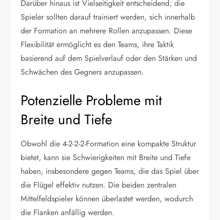
Darüber hinaus ist Vielseitigkeit entscheidend; die
Spieler sollten darauf trainiert werden, sich innerhalb
der Formation an mehrere Rollen anzupassen. Diese
Flexibilität ermöglicht es den Teams, ihre Taktik
basierend auf dem Spielverlauf oder den Stärken und
Schwächen des Gegners anzupassen.
Potenzielle Probleme mit
Breite und Tiefe
Obwohl die 4-2-2-2-Formation eine kompakte Struktur
bietet, kann sie Schwierigkeiten mit Breite und Tiefe
haben, insbesondere gegen Teams, die das Spiel über
die Flügel effektiv nutzen. Die beiden zentralen
Mittelfeldspieler können überlastet werden, wodurch
die Flanken anfällig werden.