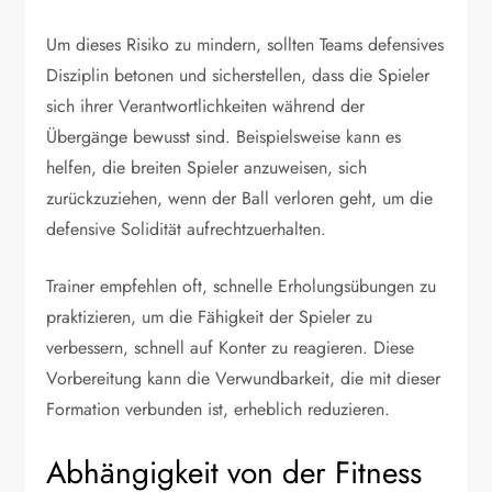
Um dieses Risiko zu mindern, sollten Teams defensives
Disziplin betonen und sicherstellen, dass die Spieler
sich ihrer Verantwortlichkeiten während der
Übergänge bewusst sind. Beispielsweise kann es
helfen, die breiten Spieler anzuweisen, sich
zurückzuziehen, wenn der Ball verloren geht, um die
defensive Solidität aufrechtzuerhalten.
Trainer empfehlen oft, schnelle Erholungsübungen zu
praktizieren, um die Fähigkeit der Spieler zu
verbessern, schnell auf Konter zu reagieren. Diese
Vorbereitung kann die Verwundbarkeit, die mit dieser
Formation verbunden ist, erheblich reduzieren.
Abhängigkeit von der Fitness