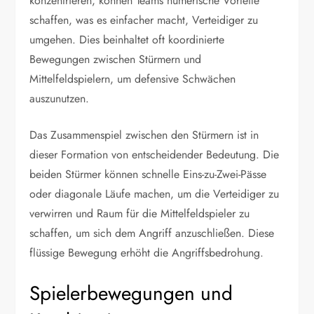
konzentrieren, können Teams numerische Vorteile
schaffen, was es einfacher macht, Verteidiger zu
umgehen. Dies beinhaltet oft koordinierte
Bewegungen zwischen Stürmern und
Mittelfeldspielern, um defensive Schwächen
auszunutzen.
Das Zusammenspiel zwischen den Stürmern ist in
dieser Formation von entscheidender Bedeutung. Die
beiden Stürmer können schnelle Eins-zu-Zwei-Pässe
oder diagonale Läufe machen, um die Verteidiger zu
verwirren und Raum für die Mittelfeldspieler zu
schaffen, um sich dem Angriff anzuschließen. Diese
flüssige Bewegung erhöht die Angriffsbedrohung.
Spielerbewegungen und