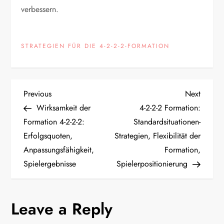
verbessern.
STRATEGIEN FÜR DIE 4-2-2-2-FORMATION
P
Previous
Next
Previous
Next
Post
Post
Wirksamkeit der
4-2-2-2 Formation:
o
Formation 4-2-2-2:
Standardsituationen-
Erfolgsquoten,
Strategien, Flexibilität der
s
Anpassungsfähigkeit,
Formation,
t
Spielergebnisse
Spielerpositionierung
n
Leave a Reply
a