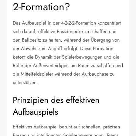
2-Formation?
Das Aufbauspiel in der 4-2-2-2-Formation konzentriert
sich darauf, effektive Passdreiecke zu schaffen und
den Ballbesitz zu halten, während der Übergang von
der Abwehr zum Angriff erfolgt. Diese Formation
betont die Dynamik der Spielerbewegungen und die
Rolle der Außenverteidiger, um Raum zu schaffen und
die Mittelfeldspieler während der Aufbauphase zu
unterstützen.
Prinzipien des effektiven
Aufbauspiels
Effektives Aufbauspiel beruht auf schnellen, präzisen
Pässen und intelligenten Spielerbewegungen. Teams