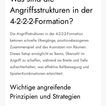
Angriffsstrukturen in der
4-2-2-2-Formation?
Die Angriffsstrukturen in der 4-2-2-2-Formation
betonen schnelle Übergänge, positionsbezogenes
Zusammenspiel und das Ausnutzen von Räumen.
Dieses Setup ermöglicht es Teams, Überzahl im
Angriff zu schaffen, während sie Breite und Tiefe
aufrechterhalten, was effektive Ballbewegung und
Spieler-Kombinationen erleichtert.
Wichtige angreifende
Prinzipien und Strategien