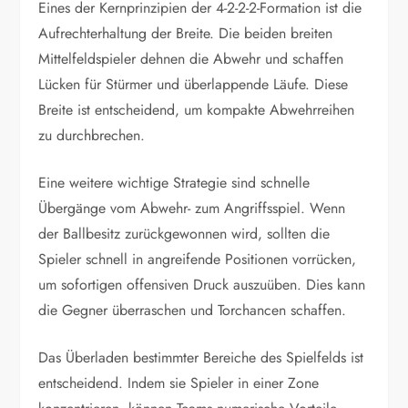
Eines der Kernprinzipien der 4-2-2-2-Formation ist die
Aufrechterhaltung der Breite. Die beiden breiten
Mittelfeldspieler dehnen die Abwehr und schaffen
Lücken für Stürmer und überlappende Läufe. Diese
Breite ist entscheidend, um kompakte Abwehrreihen
zu durchbrechen.
Eine weitere wichtige Strategie sind schnelle
Übergänge vom Abwehr- zum Angriffsspiel. Wenn
der Ballbesitz zurückgewonnen wird, sollten die
Spieler schnell in angreifende Positionen vorrücken,
um sofortigen offensiven Druck auszuüben. Dies kann
die Gegner überraschen und Torchancen schaffen.
Das Überladen bestimmter Bereiche des Spielfelds ist
entscheidend. Indem sie Spieler in einer Zone