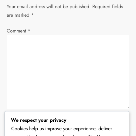
v
Your email address will not be published.
Required fields
are marked
*
i
Comment
*
g
a
t
i
o
n
Name
*
We respect your privacy
Cookies help us improve your experience, deliver