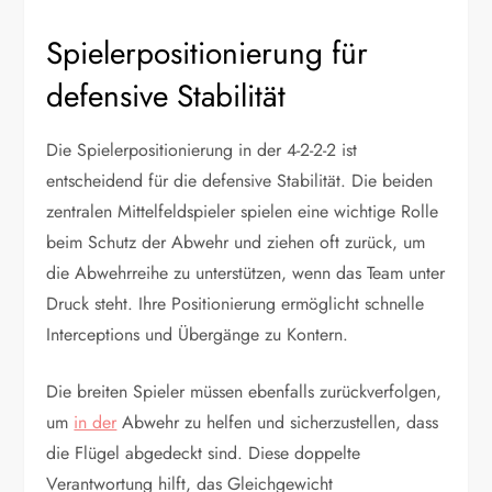
Spielerpositionierung für
defensive Stabilität
Die Spielerpositionierung in der 4-2-2-2 ist
entscheidend für die defensive Stabilität. Die beiden
zentralen Mittelfeldspieler spielen eine wichtige Rolle
beim Schutz der Abwehr und ziehen oft zurück, um
die Abwehrreihe zu unterstützen, wenn das Team unter
Druck steht. Ihre Positionierung ermöglicht schnelle
Interceptions und Übergänge zu Kontern.
Die breiten Spieler müssen ebenfalls zurückverfolgen,
um
in der
Abwehr zu helfen und sicherzustellen, dass
die Flügel abgedeckt sind. Diese doppelte
Verantwortung hilft, das Gleichgewicht