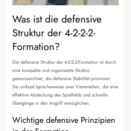
Was ist die defensive
Struktur der 4-2-2-2-
Formation?
Die defensive Struktur der 4-2-2-2-Formation ist durch
eine kompakte und organisierte Struktur
gekennzeichnet, die defensive Stabilität priorisiert.
Sie umfasst typischerweise zwei Viererreihen, die eine
effektive Abdeckung des Spielfelds und schnelle
Übergänge in den Angriff ermöglichen.
Wichtige defensive Prinzipien