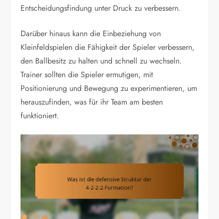
Entscheidungsfindung unter Druck zu verbessern.
Darüber hinaus kann die Einbeziehung von
Kleinfeldspielen die Fähigkeit der Spieler verbessern,
den Ballbesitz zu halten und schnell zu wechseln.
Trainer sollten die Spieler ermutigen, mit
Positionierung und Bewegung zu experimentieren, um
herauszufinden, was für ihr Team am besten
funktioniert.