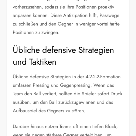
vorherzusehen, sodass sie ihre Positionen proaktiv
anpassen können. Diese Antizipation hilft, Passwege
zu schließen und den Gegner in weniger vorteilhafte
Positionen zu zwingen.
Übliche defensive Strategien
und Taktiken
Übliche defensive Strategien in der 4-2-2-2-Formation
umfassen Pressing und Gegenpressing. Wenn das
Team den Ball verliert, sollten die Spieler sofort Druck
ausüben, um den Ball zurückzugewinnen und das
Aufbauspiel des Gegners zu stören.
Darüber hinaus nutzen Teams oft einen tiefen Block,
wenn sie gegen stärkere Gegner verteidigen, um