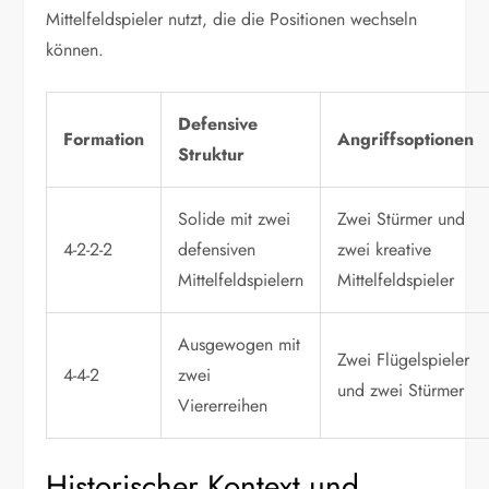
Mittelfeldspieler nutzt, die die Positionen wechseln
können.
Defensive
Formation
Angriffsoptionen
Struktur
Solide mit zwei
Zwei Stürmer und
4-2-2-2
defensiven
zwei kreative
Mittelfeldspielern
Mittelfeldspieler
Ausgewogen mit
Zwei Flügelspieler
4-4-2
zwei
und zwei Stürmer
Viererreihen
Historischer Kontext und