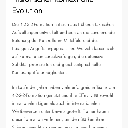
Evolution
Die 4-2-2-2-Formation hat sich aus früheren taktischen
Aufstellungen entwickelt und sich an die zunehmende
Betonung der Kontrolle im Mittelfeld und des
flüssigen Angriffs angepasst. Ihre Wurzeln lassen sich
auf Formationen zurückverfolgen, die defensive
Solidität priorisierten und gleichzeitig schnelle
Konterangriffe ermöglichten.
Im Laufe der Jahre haben viele erfolgreiche Teams die
4-2-2-2-Formation genutzt und ihre Effektivität sowohl
in nationalen Ligen als auch in internationalen
Wettbewerben unter Beweis gestellt. Trainer haben
diese Formation verfeinert, um den Stärken ihrer
Spieler gerecht zu werden, was zu verschiedenen