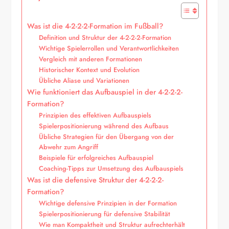
Was ist die 4-2-2-2-Formation im Fußball?
Definition und Struktur der 4-2-2-2-Formation
Wichtige Spielerrollen und Verantwortlichkeiten
Vergleich mit anderen Formationen
Historischer Kontext und Evolution
Übliche Aliase und Variationen
Wie funktioniert das Aufbauspiel in der 4-2-2-2-
Formation?
Prinzipien des effektiven Aufbauspiels
Spielerpositionierung während des Aufbaus
Übliche Strategien für den Übergang von der
Abwehr zum Angriff
Beispiele für erfolgreiches Aufbauspiel
Coaching-Tipps zur Umsetzung des Aufbauspiels
Was ist die defensive Struktur der 4-2-2-2-
Formation?
Wichtige defensive Prinzipien in der Formation
Spielerpositionierung für defensive Stabilität
Wie man Kompaktheit und Struktur aufrechterhält