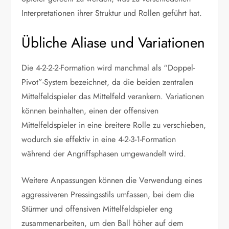
Interpretationen ihrer Struktur und Rollen geführt hat.
Übliche Aliase und Variationen
Die 4-2-2-2-Formation wird manchmal als “Doppel-
Pivot”-System bezeichnet, da die beiden zentralen
Mittelfeldspieler das Mittelfeld verankern. Variationen
können beinhalten, einen der offensiven
Mittelfeldspieler in eine breitere Rolle zu verschieben,
wodurch sie effektiv in eine 4-2-3-1-Formation
während der Angriffsphasen umgewandelt wird.
Weitere Anpassungen können die Verwendung eines
aggressiveren Pressingsstils umfassen, bei dem die
Stürmer und offensiven Mittelfeldspieler eng
zusammenarbeiten, um den Ball höher auf dem