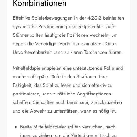
Kombinationen
Effektive Spielerbewegungen in der 4-2-2-2 beinhalten
dynamische Positionierung und zeitgerechte Läufe.
Stürmer sollten häufig die Positionen wechseln, um
gegen die Verteidiger Vorteile auszunutzen. Diese
Unvorhersehbarkeit kann zu klaren Torchancen führen.
Mittelfeldspieler spielen eine unterstützende Rolle und
machen oft späte Läufe in den Strafraum. Ihre
Fähigkeit, das Spiel zu lesen und sich effektiv zu
positionieren, kann zusätzliche Angriffsoptionen
schaffen. Sie sollten auch bereit sein, zurückzuziehen
und die Abwehr zu unterstützen, wenn es nötig ist.
Breite Mittelfeldspieler sollten versuchen, nach
innen zu ziehen, um die Verteidiger mit sich zu